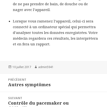
de ne pas prendre de bain, de douche ou de
nager avec l’appareil.
Lorsque vous ramenez l’appareil, celui-ci sera
connecté à un ordinateur spécial qui permettra
d’analyser toutes les données enregistrées. Votre
médecin regardera ces résultats, les interprètera
et en fera un rapport.
Publié
10 juillet 2017
Auteur
admin5941
le
Navigation
PRÉCÉDENT
de
Autres symptômes
Article
l’article
précédent :
SUIVANT
Contrôle du pacemaker ou
Article